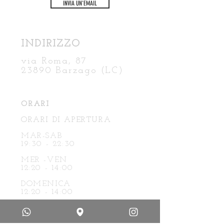
INVIA UN'EMAIL
INDIRIZZO
via Roma, 87
23890 Barzago (LC)
ORARI
ORARI DI A
PERTURA
MAR-SAB
19:30 - 22:30
MER -VEN
1
2:20 - 14:00
DOMENICA
1
2:20 - 14:00