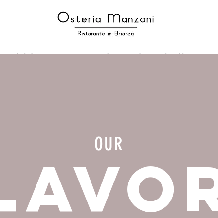
E
GUSTO
EVENTI
PRIVATE CHEF
NOI
INSTA-OSTERIA
B
OUR
LAVO