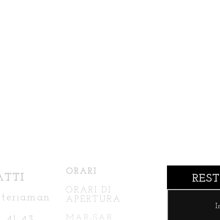
ORARI
TTI
RES
ORARI DI
steriaman
A
PERTURA
MAR-SAB